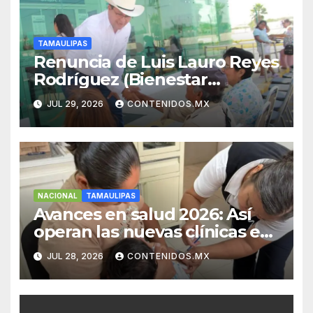
TAMAULIPAS
Renuncia de Luis Lauro Reyes
Rodríguez (Bienestar
Tamaulipas)
JUL 29, 2026
CONTENIDOS.MX
NACIONAL
TAMAULIPAS
Avances en salud 2026: Así
operan las nuevas clínicas en
el Noreste
JUL 28, 2026
CONTENIDOS.MX