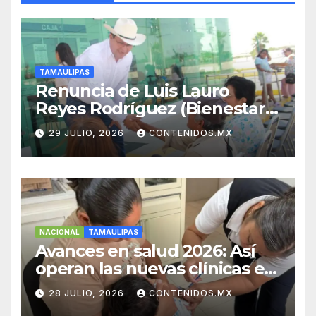
TAMAULIPAS
Renuncia de Luis Lauro
Reyes Rodríguez (Bienestar
Tamaulipas)
29 JULIO, 2026
CONTENIDOS.MX
NACIONAL
TAMAULIPAS
Avances en salud 2026: Así
operan las nuevas clínicas en
el Noreste
28 JULIO, 2026
CONTENIDOS.MX