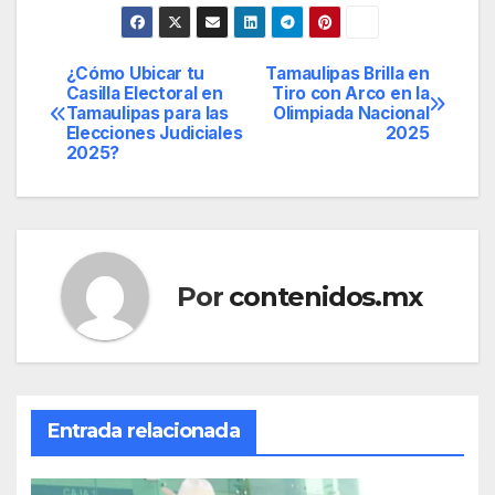
¿Cómo Ubicar tu
Tamaulipas Brilla en
Navegación
Casilla Electoral en
Tiro con Arco en la
Tamaulipas para las
Olimpiada Nacional
de
Elecciones Judiciales
2025
2025?
entradas
Por
contenidos.mx
Entrada relacionada