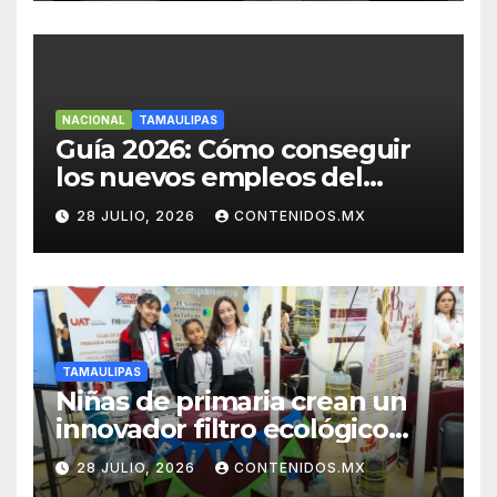
NACIONAL
TAMAULIPAS
Guía 2026: Cómo conseguir
los nuevos empleos del
Nearshoring en el Noreste
28 JULIO, 2026
CONTENIDOS.MX
TAMAULIPAS
Niñas de primaria crean un
innovador filtro ecológico
con asesoría de la UAT
28 JULIO, 2026
CONTENIDOS.MX