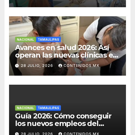
NACIONAL
TAMAULIPAS
Avances en salud 2026: Así
operan las nuevas clínicas en
el Noreste
28 JULIO, 2026
CONTENIDOS.MX
NACIONAL
TAMAULIPAS
Guía 2026: Cómo conseguir
los nuevos empleos del
Nearshoring en el Noreste
28 JULIO, 2026
CONTENIDOS.MX