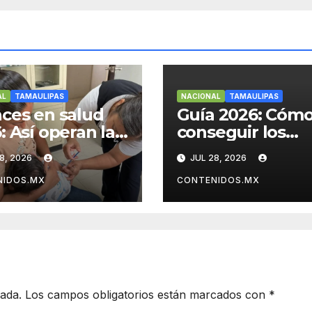
AL
TAMAULIPAS
NACIONAL
TAMAULIPAS
ces en salud
Guía 2026: Cóm
: Así operan las
conseguir los
as clínicas en
nuevos empleos
8, 2026
JUL 28, 2026
oreste
Nearshoring en 
Noreste
NIDOS.MX
CONTENIDOS.MX
cada.
Los campos obligatorios están marcados con
*