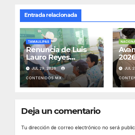
Entrada relacionada
TAMAULIPAS
NACION
Renuncia de Luis
Avan
Lauro Reyes
2026
Rodríguez
nuev
JUL 29, 2026
JUL 2
(Bienestar
el N
Tamaulipas)
CONTENIDOS.MX
CONTE
Deja un comentario
Tu dirección de correo electrónico no será publi