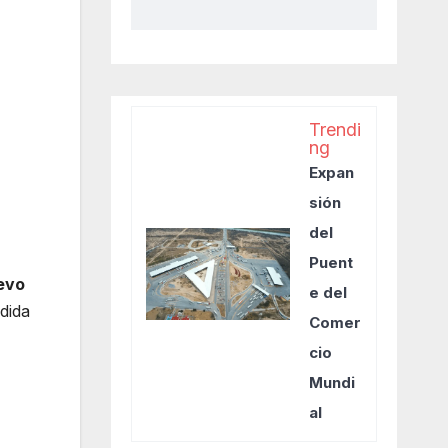
Trendi
ng
Expan
sión
del
Puent
evo
e del
dida
Comer
cio
Mundi
al