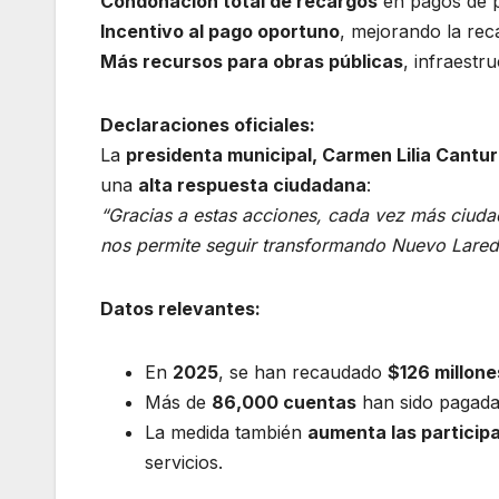
Condonación total de recargos
en pagos de p
Incentivo al pago oportuno
, mejorando la rec
Más recursos para obras públicas
, infraestru
Declaraciones oficiales:
La
presidenta municipal, Carmen Lilia Cantur
una
alta respuesta ciudadana
:
“Gracias a estas acciones, cada vez más ciudad
nos permite seguir transformando Nuevo Lared
Datos relevantes:
En
2025
, se han recaudado
$126 millone
Más de
86,000 cuentas
han sido pagadas
La medida también
aumenta las particip
servicios.